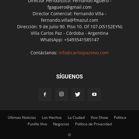
Director Periodístico: Fernando Agüero -
fgaguero@gmail.com
Director Comercial: Fernando Villa -
fernando.villa@fmazul.com
Dirección: 9 de Julio 90. Piso 10. Of 107.(X5152EYN)
Villa Carlos Paz - Córdoba - Argentina
WhatsApp: +5493541585147
Contáctanos:
info@carlospazvivo.com
SÍGUENOS
Ultimas Noticias
Los Hechos
La Ciudad
Vivo Show
Política
Punilla Vivo
Negocios
Política de Privacidad
©