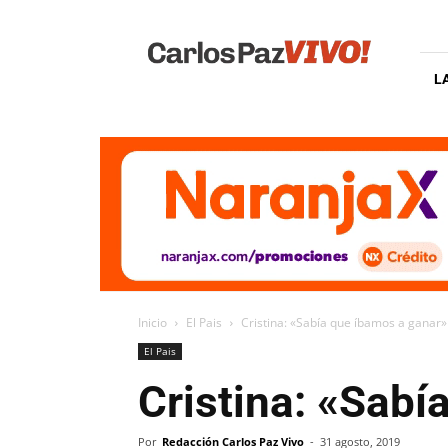
Carlos
Paz
Vivo
L
Inicio
El Pais
Cristina: «Sabía que íbamos a ganar»
El Pais
Cristina: «Sabí
Por
Redacción Carlos Paz Vivo
-
31 agosto, 2019