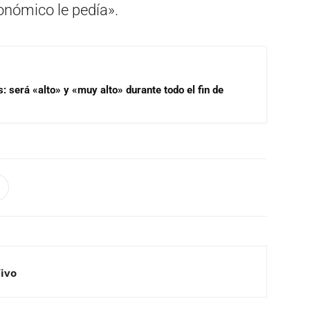
onómico le pedía».
s: será «alto» y «muy alto» durante todo el fin de
Vivo