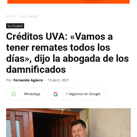
Inicio
La Ciudad
La Ciudad
Créditos UVA: «Vamos a
tener remates todos los
días», dijo la abogada de los
damnificados
Por
Fernando Agüero
-
15 abril, 2021
WhatsApp
+ Seguinos en Google