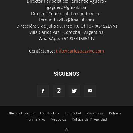
Director Periodístico: Fernando Agüero -
fgaguero@gmail.com
Director Comercial: Fernando Villa -
fernando.villa@fmazul.com
Dirección: 9 de Julio 90. Piso 10. Of 107.(X5152EYN)
Villa Carlos Paz - Córdoba - Argentina
WhatsApp: +5493541585147
Contáctanos:
info@carlospazvivo.com
SÍGUENOS
Ultimas Noticias
Los Hechos
La Ciudad
Vivo Show
Política
Punilla Vivo
Negocios
Política de Privacidad
©