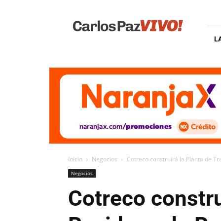
Carlos
Paz
Vivo
L
Inicio
Negocios
Cotreco construirá la Planta de T
Negocios
Cotreco constru