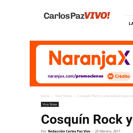
Carlos
Paz
Vivo
L
Inicio
Vivo Show
Cosquín Rock y una edición para e
Vivo Show
Cosquín Rock y 
Por
Redacción Carlos Paz Vivo
-
25 febrero, 2017