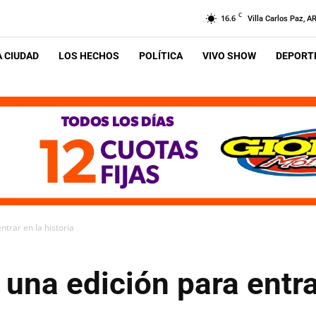
C
16.6
Villa Carlos Paz, A
A CIUDAD
LOS HECHOS
POLÍTICA
VIVO SHOW
DEPORTE
ntrar en la historia
una edición para entrar