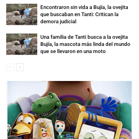
Encontraron sin vida a Bujía, la ovejita
que buscaban en Tanti: Critican la
demora judicial
Una familia de Tanti busca a la ovejita
Bujía, la mascota más linda del mundo
que se llevaron en una moto