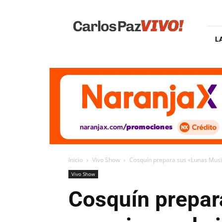
Carlos
Paz
Vivo
L
Inicio
Vivo Show
Cosquín prepara sus «Lunas Music
Vivo Show
Cosquín prepar