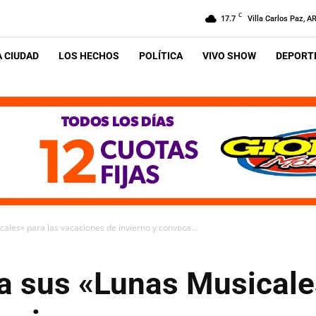
C
17.7
Villa Carlos Paz, A
A CIUDAD
LOS HECHOS
POLÍTICA
VIVO SHOW
DEPORTE
ales» para las vacaciones de invierno y convoca...
a sus «Lunas Musicale