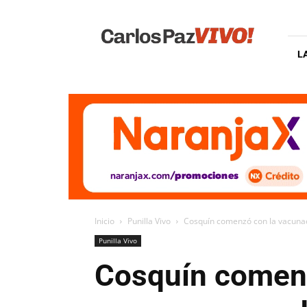
Carlos
Paz
Vivo
L
Inicio
Punilla Vivo
Cosquín comenzó con la vacunaci
Punilla Vivo
Cosquín comenz