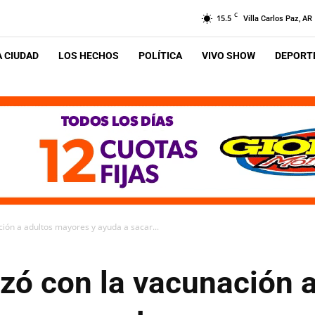
C
15.5
Villa Carlos Paz, AR
A CIUDAD
LOS HECHOS
POLÍTICA
VIVO SHOW
DEPORTE
ón a adultos mayores y ayuda a sacar...
ó con la vacunación a