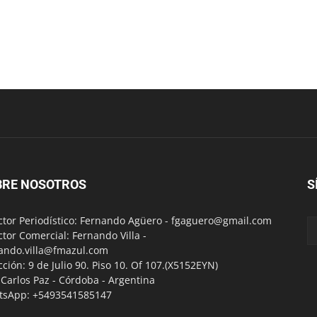
BRE NOSOTROS
S
ctor Periodístico: Fernando Agüero -
fgaguero@gmail.com
ctor Comercial: Fernando Villa -
ando.villa@fmazul.com
cción: 9 de Julio 90. Piso 10. Of 107.(X5152EYN)
a Carlos Paz - Córdoba - Argentina
tsApp: +5493541585147