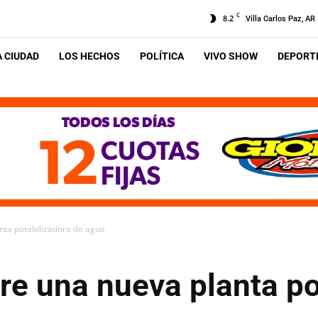
C
8.2
Villa Carlos Paz, AR
A CIUDAD
LOS HECHOS
POLÍTICA
VIVO SHOW
DEPORTE
nta potabilizadora de agua
re una nueva planta po