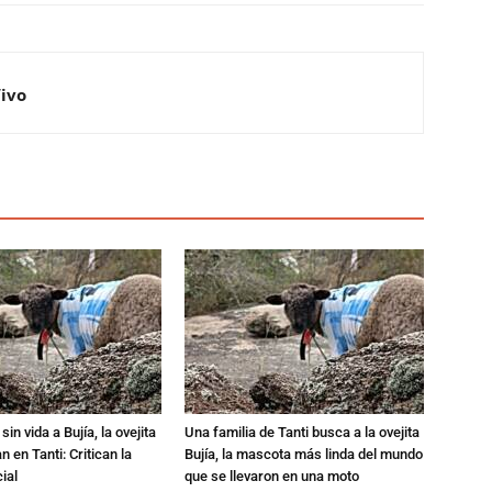
Vivo
in vida a Bujía, la ovejita
Una familia de Tanti busca a la ovejita
 en Tanti: Critican la
Bujía, la mascota más linda del mundo
ial
que se llevaron en una moto