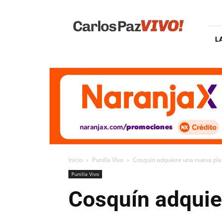
Carlos
Paz
Vivo
L
Inicio
Punilla Vivo
Cosquín adquiere una nueva pla
Punilla Vivo
Cosquín adquie