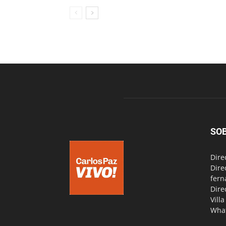
SO
Dire
Dire
fern
Dire
Vill
Wha