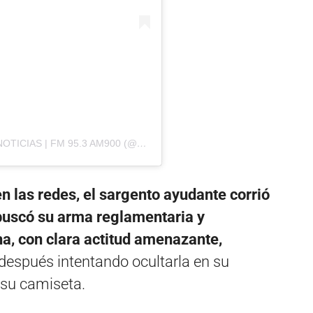
UNA PUBLICACIÓN COMPARTIDA POR LT7 NOTICIAS | FM 95.3 AM900 (@LT7NOTICIAS)
n las redes, el sargento ayudante corrió
 buscó su arma reglamentaria y
a, con clara actitud amenazante,
y después intentando ocultarla en su
 su camiseta.