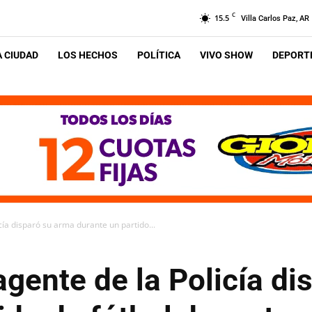
C
15.5
Villa Carlos Paz, AR
A CIUDAD
LOS HECHOS
POLÍTICA
VIVO SHOW
DEPORTE
cía disparó su arma durante un partido...
agente de la Policía d