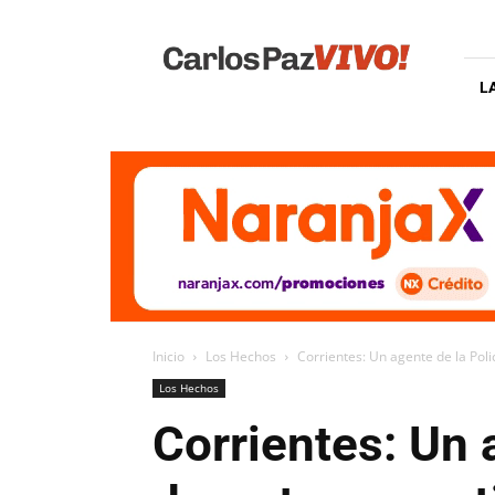
Carlos
Paz
Vivo
L
Inicio
Los Hechos
Corrientes: Un agente de la Poli
Los Hechos
Corrientes: Un 