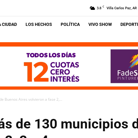
C
3.8
Villa Carlos Paz, AR
A CIUDAD
LOS HECHOS
POLÍTICA
VIVO SHOW
DEPORTE
e Buenos Aires volvieron a fase 2,...
ás de 130 municipios 