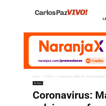
Carlos
Paz
Vivo
L
Inicio
El Pais
Coronavirus: Más de 130 municipios d
El Pais
Coronavirus: M