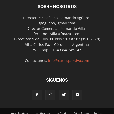
SOBRE NOSOTROS
Director Periodístico: Fernando Agüero -
fgaguero@gmail.com
Director Comercial: Fernando Villa -
fernando.villa@fmazul.com
Dirección: 9 de Julio 90. Piso 10. Of 107.(X5152EYN)
Villa Carlos Paz - Córdoba - Argentina
WhatsApp: +5493541585147
Contáctanos:
info@carlospazvivo.com
SÍGUENOS
Ultimas Noticias
Los Hechos
La Ciudad
Vivo Show
Política