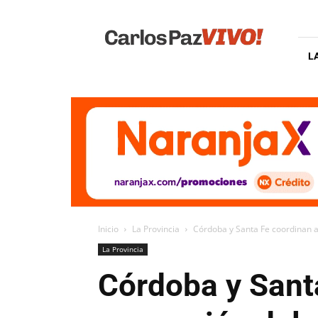
Carlos
Paz
Vivo
L
Inicio
La Provincia
Córdoba y Santa Fe coordinan a
La Provincia
Córdoba y Sant