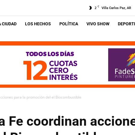
C
2
Villa Carlos Paz, AR
A CIUDAD
LOS HECHOS
POLÍTICA
VIVO SHOW
DEPORTE
cciones para la promoción del el Biocombustible
a Fe coordinan accione