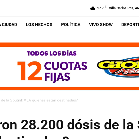
C
17.7
Villa Carlos Paz, A
A CIUDAD
LOS HECHOS
POLÍTICA
VIVO SHOW
DEPORTE
 de la Sputnik V ¿A quiénes están destinadas?
on 28.200 dósis de la