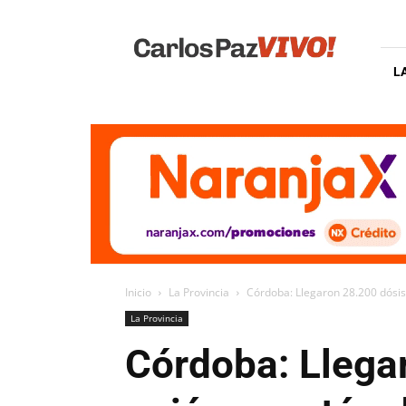
Carlos
Paz
Vivo
L
Inicio
La Provincia
Córdoba: Llegaron 28.200 dósis
La Provincia
Córdoba: Llegar