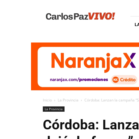
Carlos
Paz
Vivo
L
Inicio
La Provincia
Córdoba: Lanzan la campaña “Se
La Provincia
Córdoba: Lanza