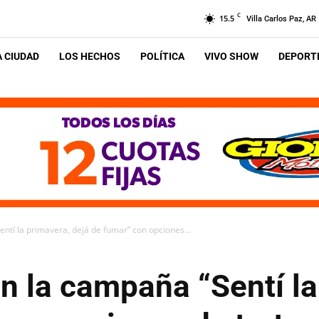
C
15.5
Villa Carlos Paz, AR
A CIUDAD
LOS HECHOS
POLÍTICA
VIVO SHOW
DEPORTE
ntí la primavera, dejá de fumar” con opciones...
n la campaña “Sentí la