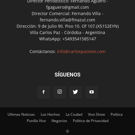
Director Periodístico: Fernando Agüero -
fgaguero@gmail.com
Director Comercial: Fernando Villa -
fernando.villa@fmazul.com
Dirección: 9 de Julio 90. Piso 10. Of 107.(X5152EYN)
Villa Carlos Paz - Córdoba - Argentina
WhatsApp: +5493541585147
Contáctanos:
info@carlospazvivo.com
SÍGUENOS
Ultimas Noticias
Los Hechos
La Ciudad
Vivo Show
Política
Punilla Vivo
Negocios
Política de Privacidad
©