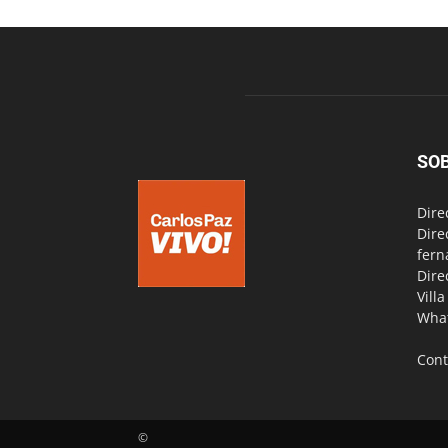
SO
Dire
Dire
fern
Dire
Vill
Wha
Cont
©