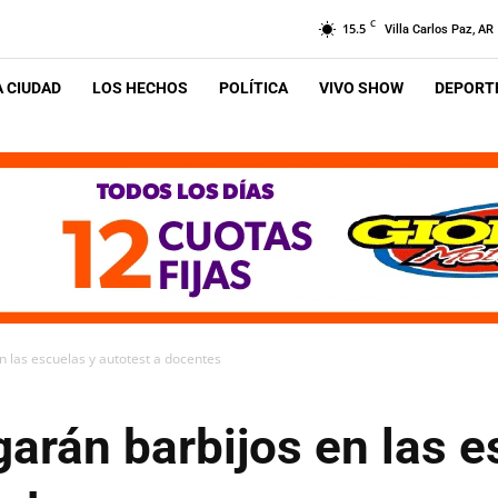
C
15.5
Villa Carlos Paz, AR
A CIUDAD
LOS HECHOS
POLÍTICA
VIVO SHOW
DEPORTE
n las escuelas y autotest a docentes
arán barbijos en las e