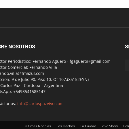
BRE NOSOTROS
S
ctor Periodístico: Fernando Agüero -
fgaguero@gmail.com
ctor Comercial: Fernando Villa -
ando.villa@fmazul.com
cción: 9 de Julio 90. Piso 10. Of 107.(X5152EYN)
a Carlos Paz - Córdoba - Argentina
tsApp: +5493541585147
áctanos:
info@carlospazvivo.com
Ultimas Noticias
Los Hechos
La Ciudad
Vivo Show
Polí