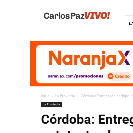
Carlos
Paz
Vivo
L
Inicio
La Provincia
Córdoba: Entregarán barbijos e
La Provincia
Córdoba: Entreg