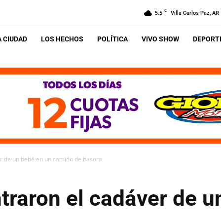
C
5.5
Villa Carlos Paz, AR
A CIUDAD
LOS HECHOS
POLÍTICA
VIVO SHOW
DEPORTE
r de un bebé en un camión de basura
traron el cadáver de u