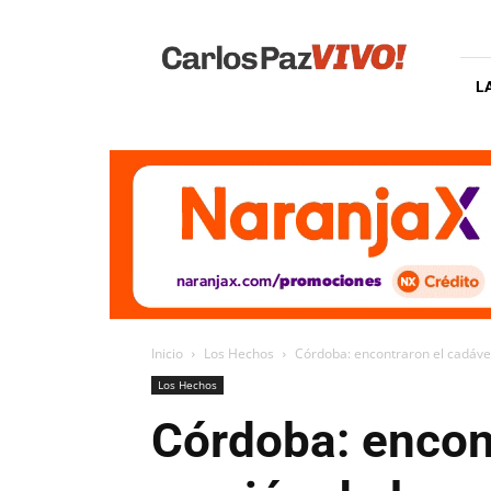
Carlos
Paz
Vivo
L
Inicio
Los Hechos
Córdoba: encontraron el cadáve
Los Hechos
Córdoba: encon