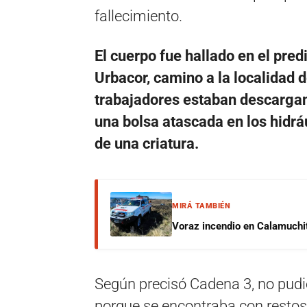
fallecimiento.
El cuerpo fue hallado en el pre
Urbacor, camino a la localidad 
trabajadores estaban descarga
una bolsa atascada en los hidráu
de una criatura.
MIRÁ TAMBIÉN
Voraz incendio en Calamuchit
Según precisó Cadena 3, no pudie
porque se encontraba con restos 