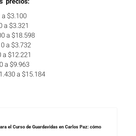
s precios:
 a $3.100
0 a $3.321
00 a $18.598
10 a $3.732
0 a $12.221
00 a $9.963
1.430 a $15.184
para el Curso de Guardavidas en Carlos Paz: cómo