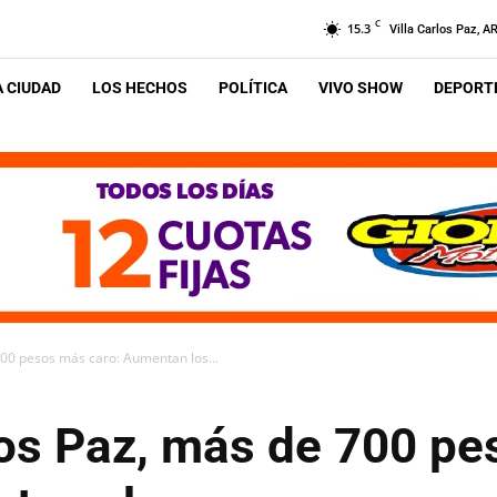
C
15.3
Villa Carlos Paz, A
A CIUDAD
LOS HECHOS
POLÍTICA
VIVO SHOW
DEPORTE
00 pesos más caro: Aumentan los...
os Paz, más de 700 pe