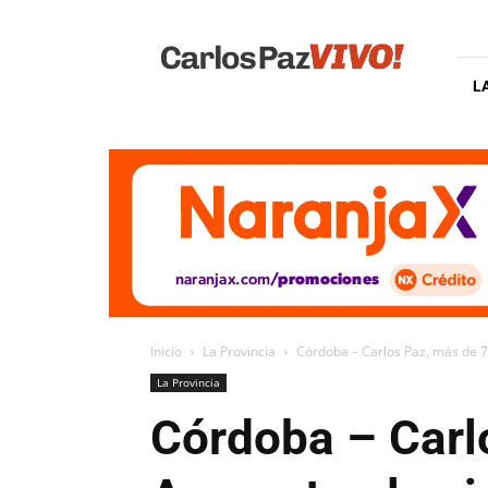
Carlos
Paz
Vivo
L
Inicio
La Provincia
Córdoba – Carlos Paz, más de 7
La Provincia
Córdoba – Carl