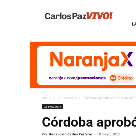
Carlos
Paz
Vivo
L
Inicio
La Provincia
Córdoba aprobó el “narcotest” 
La Provincia
Córdoba aprobó 
Por
Redacción Carlos Paz Vivo
-
18 mayo, 2023