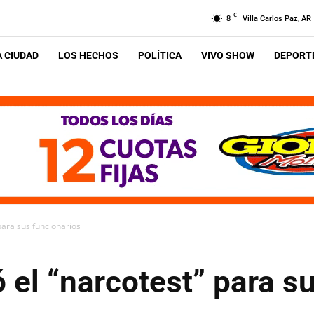
C
8
Villa Carlos Paz, AR
A CIUDAD
LOS HECHOS
POLÍTICA
VIVO SHOW
DEPORTE
para sus funcionarios
el “narcotest” para s