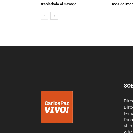
trasladada al Sayago
mes de inte
SO
Dire
Dire
fern
Dire
Vill
Wha