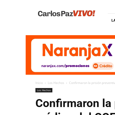
Carlos
Paz
Vivo
L
Inicio
Los Hechos
Confirmaron la prisión preventiv
Los Hechos
Confirmaron la 