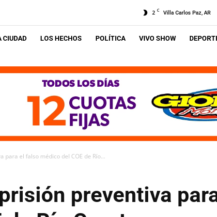
C
2
Villa Carlos Paz, AR
A CIUDAD
LOS HECHOS
POLÍTICA
VIVO SHOW
DEPORTE
a para el falso médico del COE de Río...
prisión preventiva para