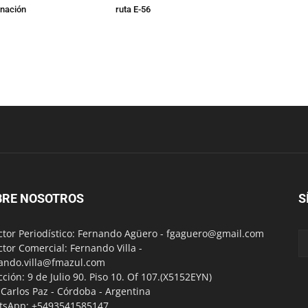
rnación
ruta E-56
BRE NOSOTROS
S
ctor Periodístico: Fernando Agüero -
fgaguero@gmail.com
ctor Comercial: Fernando Villa -
ando.villa@fmazul.com
cción: 9 de Julio 90. Piso 10. Of 107.(X5152EYN)
a Carlos Paz - Córdoba - Argentina
tsApp: +5493541585147