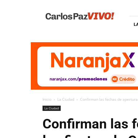
Carlos
Paz
Vivo
L
Inicio
La Ciudad
Confirman las fechas de apertura 
La Ciudad
Confirman las f