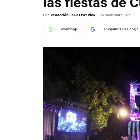
las fiestas de 
Por
Redacción Carlos Paz Vivo
-
26 noviembre, 2021
WhatsApp
+ Seguinos en Google