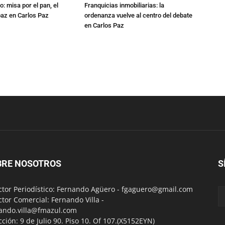
: misa por el pan, el
Franquicias inmobiliarias: la
 paz en Carlos Paz
ordenanza vuelve al centro del debate
en Carlos Paz
BRE NOSOTROS
S
ctor Periodístico: Fernando Agüero -
fgaguero@gmail.com
ctor Comercial: Fernando Villa -
ando.villa@fmazul.com
cción: 9 de Julio 90. Piso 10. Of 107.(X5152EYN)