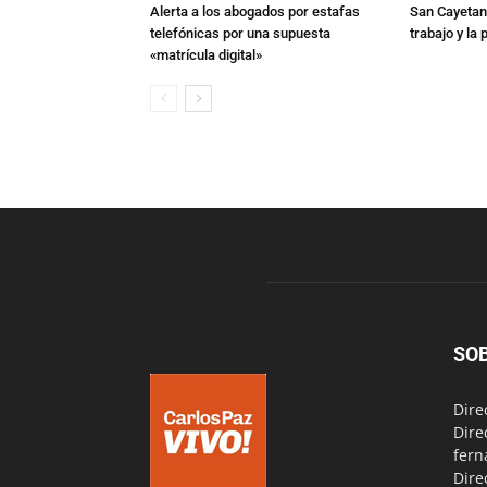
Alerta a los abogados por estafas
San Cayetano
telefónicas por una supuesta
trabajo y la
«matrícula digital»
SO
Dire
Dire
fern
Dire