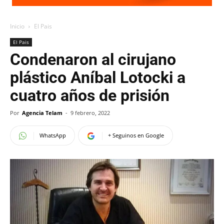
Inicio
El Pais
El Pais
Condenaron al cirujano
plástico Aníbal Lotocki a
cuatro años de prisión
Por
Agencia Telam
-
9 febrero, 2022
WhatsApp
+ Seguinos en Google