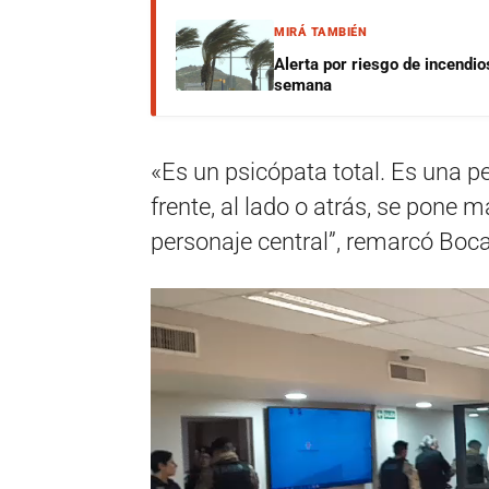
MIRÁ TAMBIÉN
Alerta por riesgo de incendio
semana
«Es un psicópata total. Es una p
frente, al lado o atrás, se pone m
personaje central”, remarcó Boca
Reproductor
de
vídeo