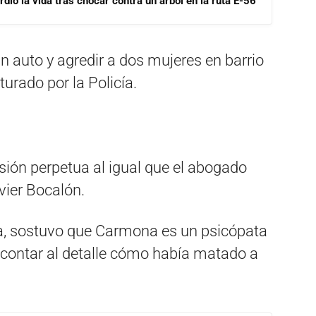
dió la vida tras chocar contra un árbol en la ruta E-56
n auto y agredir a dos mujeres en barrio
turado por la Policía.
usión perpetua al igual que el abogado
vier Bocalón.
ma, sostuvo que Carmona es un psicópata
contar al detalle cómo había matado a