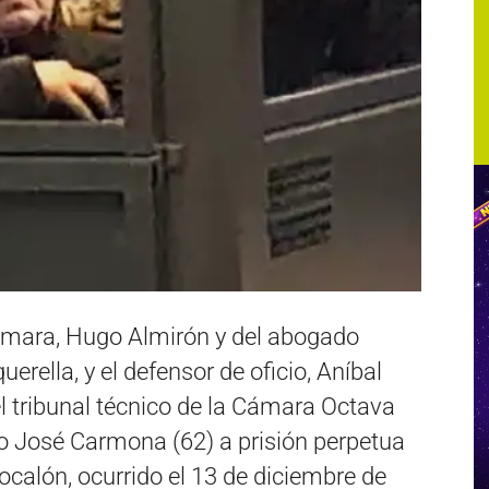
Cámara, Hugo Almirón y del abogado
uerella, y el defensor de oficio, Aníbal
el tribunal técnico de la Cámara Octava
o José Carmona (62) a prisión perpetua
Bocalón, ocurrido el 13 de diciembre de