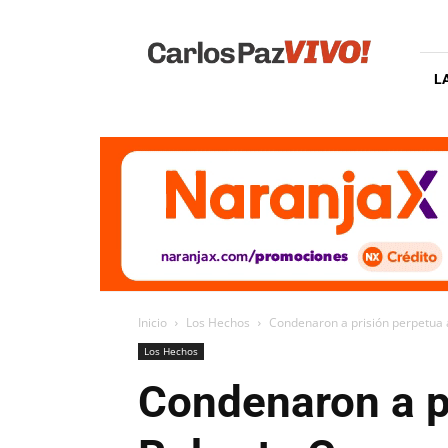
Carlos
Paz
Vivo
L
Inicio
Los Hechos
Condenaron a prisión perpetua 
Los Hechos
Condenaron a pr