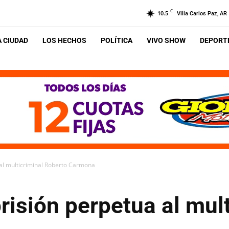
C
10.5
Villa Carlos Paz, AR
A CIUDAD
LOS HECHOS
POLÍTICA
VIVO SHOW
DEPORTE
al multicriminal Roberto Carmona
isión perpetua al mult