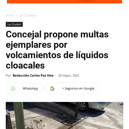
Inicio
La Ciudad
La Ciudad
Concejal propone multas
ejemplares por
volcamientos de líquidos
cloacales
Por
Redacción Carlos Paz Vivo
-
24 mayo, 2021
WhatsApp
+ Seguinos en Google