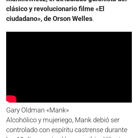
clásico y revolucionario filme «El
ciudadano», de Orson Welles
.
Gary Oldman «Mank»
Alcohólico y mujeriego, Mank debió ser
controlado con espíritu castrense durante