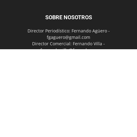
SOBRE NOSOTROS
Director Periodístico: Fernando Agüero -
fgaguero@gmail.com
Director Comercial: Fernando Villa -
fernando.villa@fmazul.com
Dirección: 9 de Julio 90. Piso 10. Of 107.(X5152EYN)
Villa Carlos Paz - Córdoba - Argentina
WhatsApp: +5493541585147
Contáctanos:
info@carlospazvivo.com
SÍGUENOS