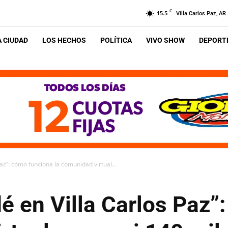
C
15.5
Villa Carlos Paz, AR
A CIUDAD
LOS HECHOS
POLÍTICA
VIVO SHOW
DEPORTE
az”: cómo funciona la comunidad virtual...
é en Villa Carlos Paz”