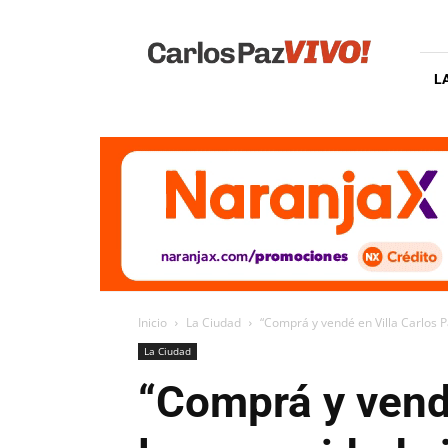
Carlos
Paz
Vivo
L
Inicio
La Ciudad
“Comprá y vendé en Villa Carlos P
La Ciudad
“Comprá y vend