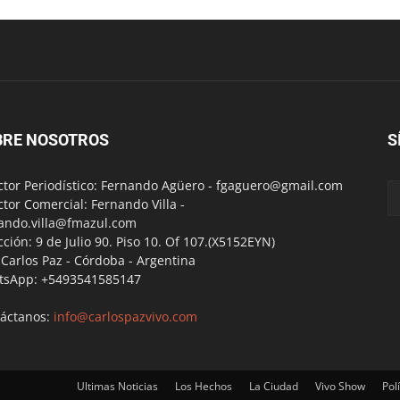
BRE NOSOTROS
S
ctor Periodístico: Fernando Agüero -
fgaguero@gmail.com
ctor Comercial: Fernando Villa -
ando.villa@fmazul.com
cción: 9 de Julio 90. Piso 10. Of 107.(X5152EYN)
a Carlos Paz - Córdoba - Argentina
tsApp: +5493541585147
áctanos:
info@carlospazvivo.com
Ultimas Noticias
Los Hechos
La Ciudad
Vivo Show
Polí