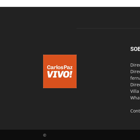
SO
Dire
Dire
fern
Dire
Vill
Wha
Cont
©