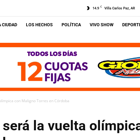
C
14.9
Villa Carlos Paz, AR
A CIUDAD
LOS HECHOS
POLÍTICA
VIVO SHOW
DEPORTE
olímpica con Maligno Torres en Córdoba
será la vuelta olímpic