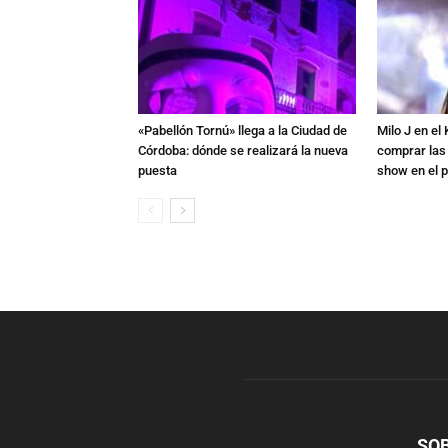
«Pabellón Tornú» llega a la Ciudad de
Milo J en e
Córdoba: dónde se realizará la nueva
comprar las
puesta
show en el p
SO