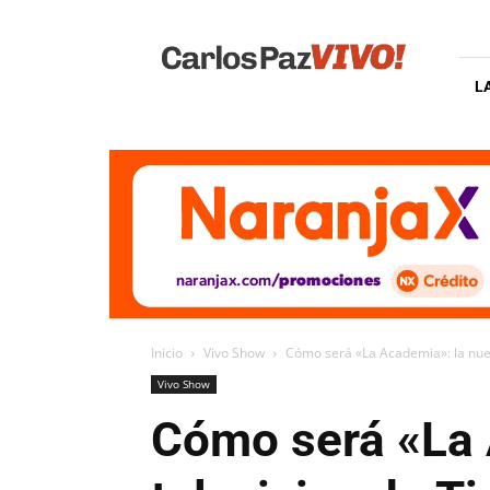
Carlos
Paz
Vivo
L
Inicio
Vivo Show
Cómo será «La Academia»: la nueva
Vivo Show
Cómo será «La 