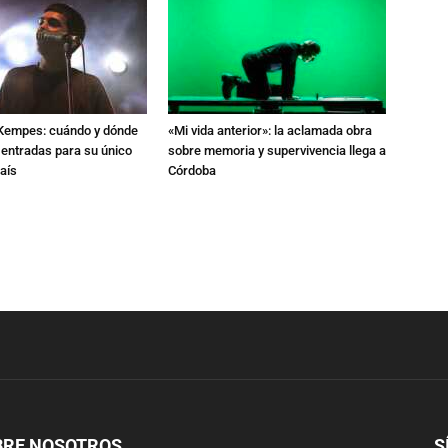
l Kempes: cuándo y dónde
«Mi vida anterior»: la aclamada obra
 entradas para su único
sobre memoria y supervivencia llega a
aís
Córdoba
BRE NOSOTROS
S