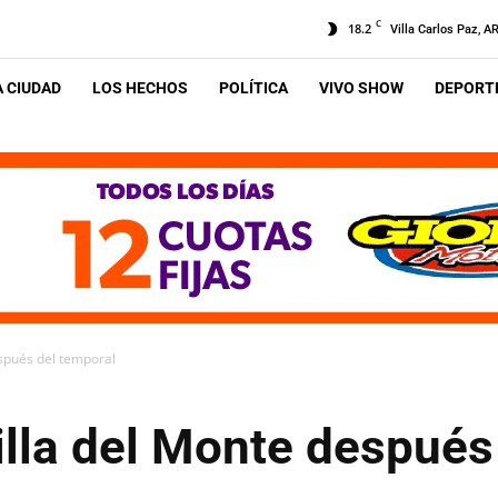
C
18.2
Villa Carlos Paz, A
A CIUDAD
LOS HECHOS
POLÍTICA
VIVO SHOW
DEPORTE
spués del temporal
lla del Monte después