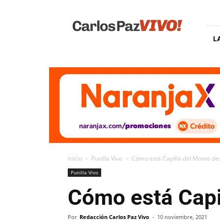
Carlos
Paz
Vivo
L
Inicio
Punilla Vivo
Cómo está Capilla del Monte de
Punilla Vivo
Cómo está Capi
Por
Redacción Carlos Paz Vivo
-
10 noviembre, 2021