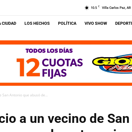
C
10.5
Villa Carlos Paz, AR
A CIUDAD
LOS HECHOS
POLÍTICA
VIVO SHOW
DEPORTE
e San Antonio que abusó de...
cio a un vecino de San