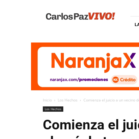
Carlos
Paz
Vivo
L
Inicio
Los Hechos
Comienza el juicio a un vecino d
Los Hechos
Comienza el jui