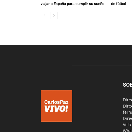
viajar a España para cumplir su sueño
de fútbol
SO
Dire
Dire
fern
Dire
Vill
Wha