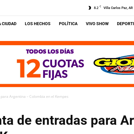
C
8.2
Villa Carlos Paz, AR
A CIUDAD
LOS HECHOS
POLÍTICA
VIVO SHOW
DEPORTE
 para Argentina – Colombia en el Kempes
ta de entradas para Ar