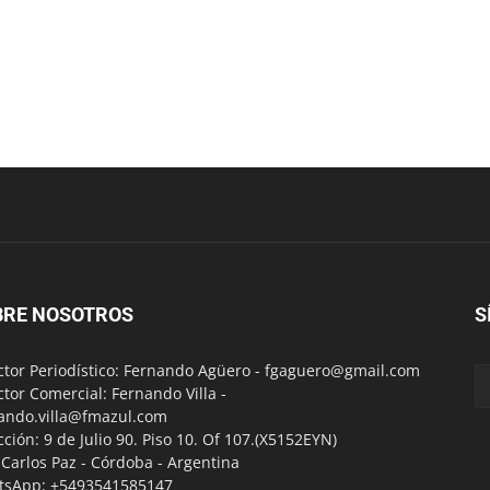
BRE NOSOTROS
S
ctor Periodístico: Fernando Agüero -
fgaguero@gmail.com
ctor Comercial: Fernando Villa -
ando.villa@fmazul.com
cción: 9 de Julio 90. Piso 10. Of 107.(X5152EYN)
a Carlos Paz - Córdoba - Argentina
tsApp: +5493541585147