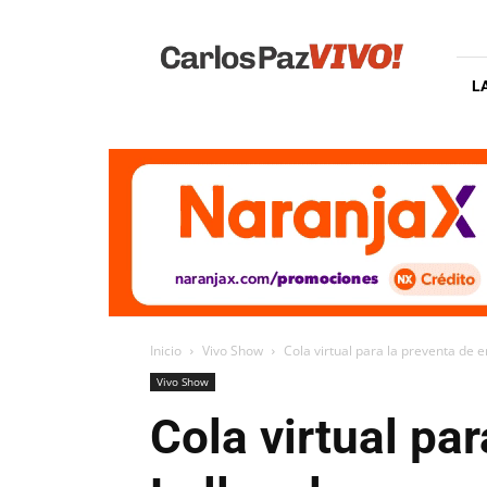
Carlos
Paz
Vivo
L
Inicio
Vivo Show
Cola virtual para la preventa de 
Vivo Show
Cola virtual pa