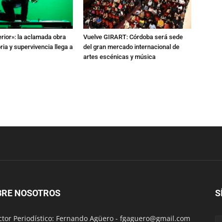
erior»: la aclamada obra
Vuelve GIRART: Córdoba será sede
a y supervivencia llega a
del gran mercado internacional de
artes escénicas y música
BRE NOSOTROS
S
ctor Periodístico: Fernando Agüero -
fgaguero@gmail.com