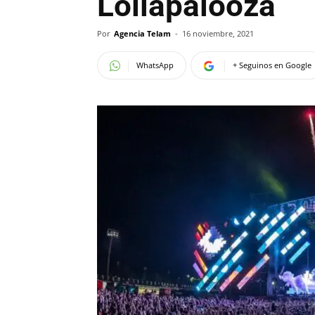
Lollapalooza
Por
Agencia Telam
-
16 noviembre, 2021
WhatsApp
+ Seguinos en Google