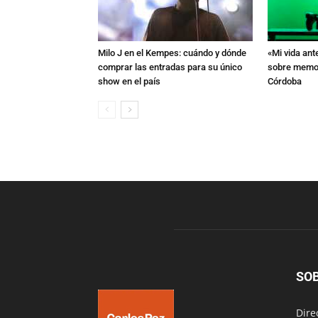
Milo J en el Kempes: cuándo y dónde
«Mi vida ant
comprar las entradas para su único
sobre memori
show en el país
Córdoba
SO
Dire