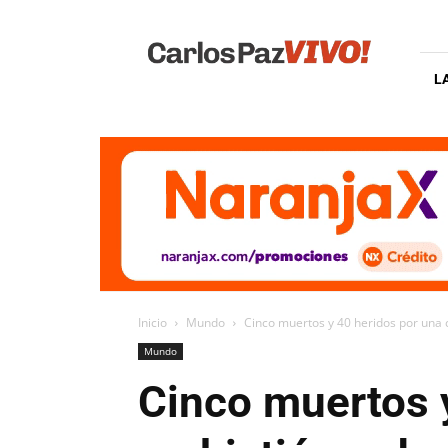
Carlos
Paz
Vivo
L
Inicio
Mundo
Cinco muertos y 40 heridos por una c
Mundo
Cinco muertos 