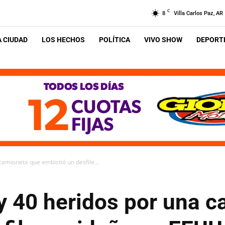
C
8
Villa Carlos Paz, AR
A CIUDAD
LOS HECHOS
POLÍTICA
VIVO SHOW
DEPORTE
amioneta que embistió un desfile...
y 40 heridos por una 