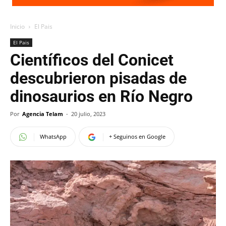
Inicio
El Pais
El Pais
Científicos del Conicet
descubrieron pisadas de
dinosaurios en Río Negro
Por
Agencia Telam
-
20 julio, 2023
WhatsApp
+ Seguinos en Google