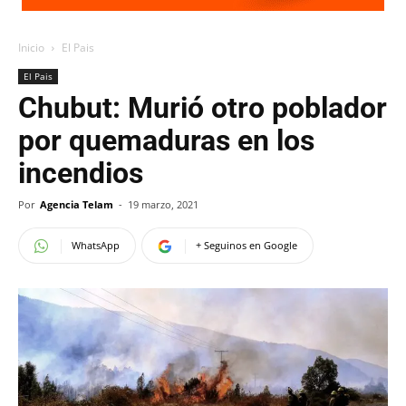
Inicio
El Pais
El Pais
Chubut: Murió otro poblador
por quemaduras en los
incendios
Por
Agencia Telam
-
19 marzo, 2021
WhatsApp
+ Seguinos en Google