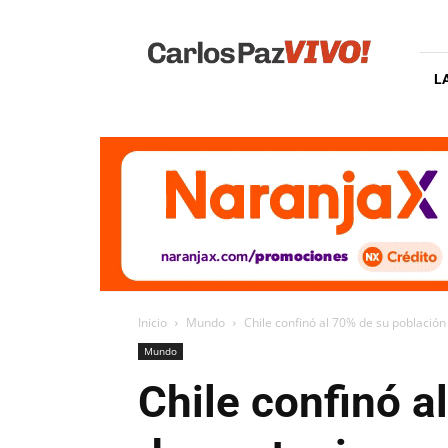
Carlos
Paz
Vivo
L
Inicio
Mundo
Chile confinó al 70% de su població
Mundo
Chile confinó a