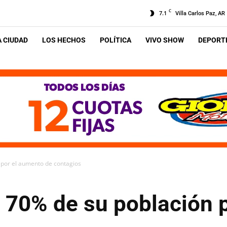
C
7.1
Villa Carlos Paz, AR
A CIUDAD
LOS HECHOS
POLÍTICA
VIVO SHOW
DEPORTE
n por el aumento de contagios
l 70% de su población 