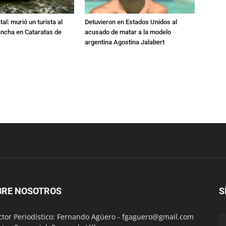
al: murió un turista al
Detuvieron en Estados Unidos al
ancha en Cataratas de
acusado de matar a la modelo
argentina Agostina Jalabert
BRE NOSOTROS
S
ctor Periodístico: Fernando Agüero -
fgaguero@gmail.com