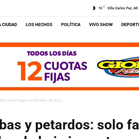
C
10
Villa Carlos Paz, AR
A CIUDAD
LOS HECHOS
POLÍTICA
VIVO SHOW
DEPORTE
ricarán fuegos artificiales de bajo...
as y petardos: solo f