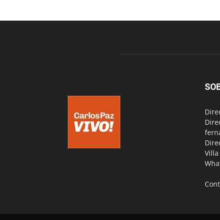
SO
Dire
Dire
fern
Dire
Vill
Wha
Cont