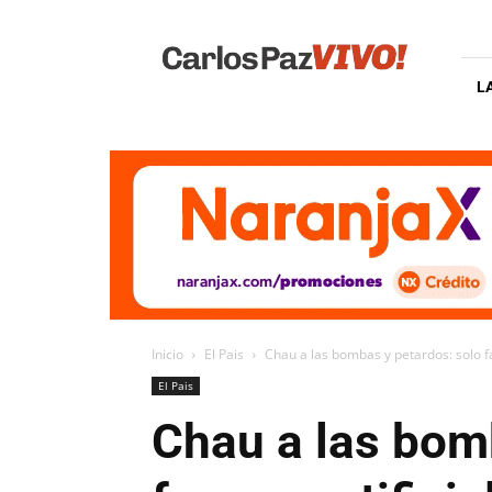
Carlos
Paz
Vivo
L
Inicio
El Pais
Chau a las bombas y petardos: solo fab
El Pais
Chau a las bomb