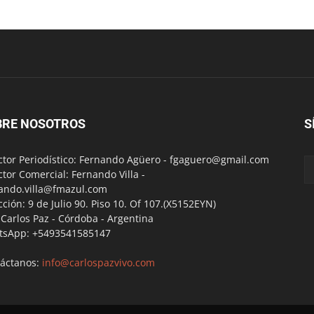
BRE NOSOTROS
S
ctor Periodístico: Fernando Agüero -
fgaguero@gmail.com
ctor Comercial: Fernando Villa -
ando.villa@fmazul.com
cción: 9 de Julio 90. Piso 10. Of 107.(X5152EYN)
a Carlos Paz - Córdoba - Argentina
tsApp: +5493541585147
áctanos:
info@carlospazvivo.com