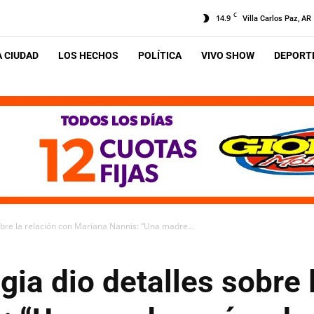
C
14.9
Villa Carlos Paz, AR
A CIUDAD
LOS HECHOS
POLÍTICA
VIVO SHOW
DEPORTE
obre la relación con Mariana Nannis: “Una madre...
gia dio detalles sobre 