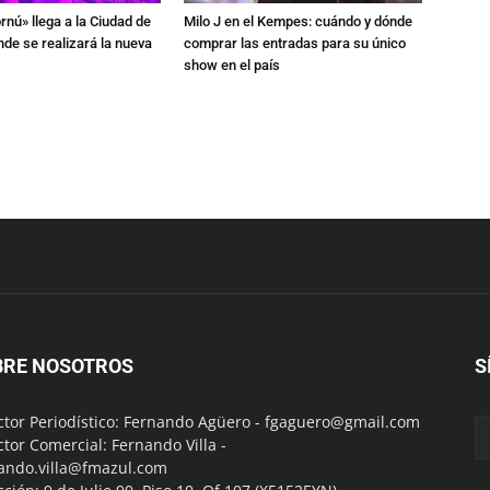
rnú» llega a la Ciudad de
Milo J en el Kempes: cuándo y dónde
de se realizará la nueva
comprar las entradas para su único
show en el país
BRE NOSOTROS
S
ctor Periodístico: Fernando Agüero -
fgaguero@gmail.com
ctor Comercial: Fernando Villa -
ando.villa@fmazul.com