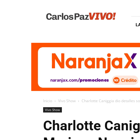
Carlos
Paz
Vivo
L
Inicio
Vivo Show
Charlotte Caniggia dio detalles s
Vivo Show
Charlotte Canig