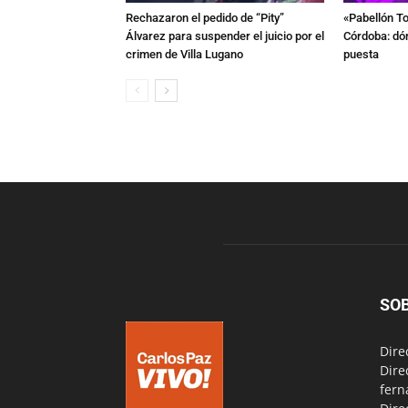
Rechazaron el pedido de “Pity”
«Pabellón To
Álvarez para suspender el juicio por el
Córdoba: dón
crimen de Villa Lugano
puesta
SO
Dire
Dire
fern