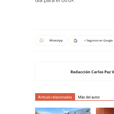
día para el otro».
WhatsApp
+ Seguinos en Google
Redacción Carlos Paz 
Artículo relacionados
Más del autor