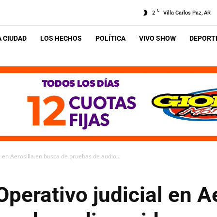
C
2
Villa Carlos Paz, AR
A CIUDAD
LOS HECHOS
POLÍTICA
VIVO SHOW
DEPORTE
 en Aerosilla en busca de pruebas de audio...
perativo judicial en Ae