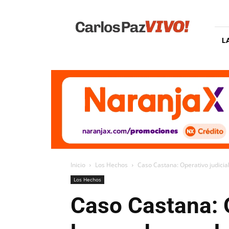
Carlos
Paz
Vivo
L
Inicio
Los Hechos
Caso Castana: Operativo judicial
Los Hechos
Caso Castana: O