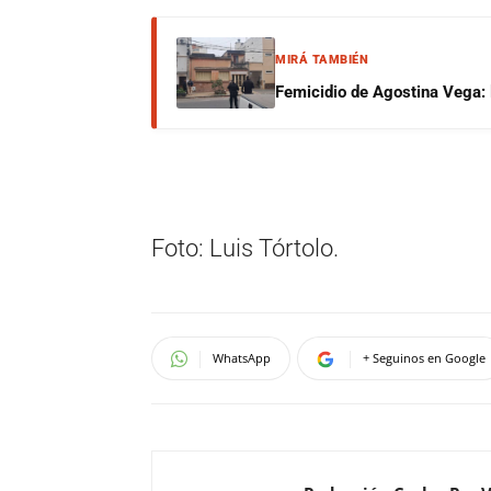
MIRÁ TAMBIÉN
Femicidio de Agostina Vega: 
Foto: Luis Tórtolo.
WhatsApp
+ Seguinos en Google