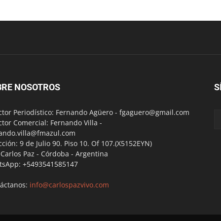
BRE NOSOTROS
S
ctor Periodístico: Fernando Agüero -
fgaguero@gmail.com
ctor Comercial: Fernando Villa -
ando.villa@fmazul.com
cción: 9 de Julio 90. Piso 10. Of 107.(X5152EYN)
a Carlos Paz - Córdoba - Argentina
tsApp: +5493541585147
áctanos:
info@carlospazvivo.com