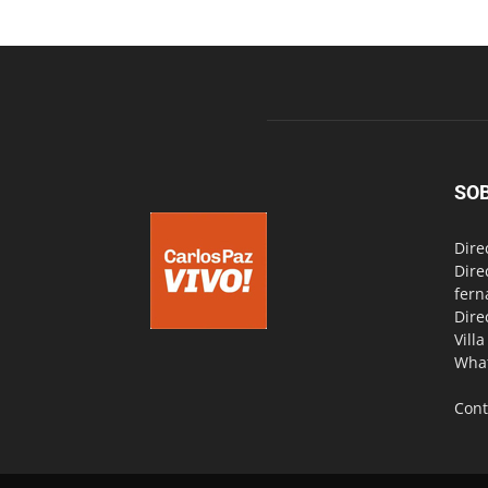
SO
Dire
Dire
fern
Dire
Vill
Wha
Cont