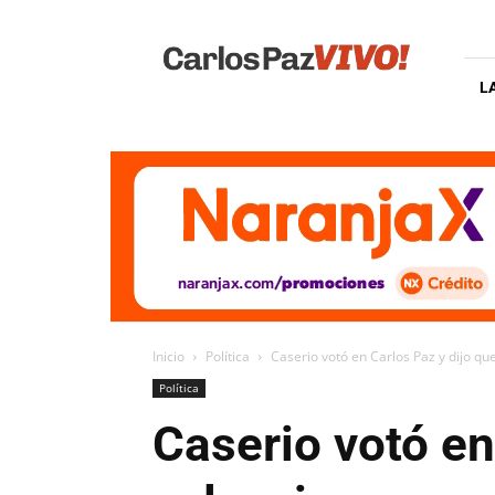
Carlos
Paz
Vivo
L
Inicio
Política
Caserio votó en Carlos Paz y dijo qu
Política
Caserio votó en