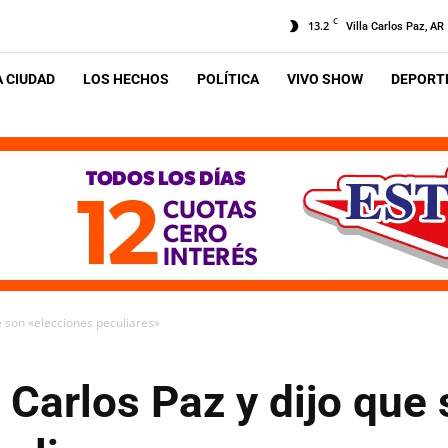
C
13.2
Villa Carlos Paz, AR
A CIUDAD
LOS HECHOS
POLÍTICA
VIVO SHOW
DEPORTE
e son «elecciones peculiares»
 Carlos Paz y dijo que