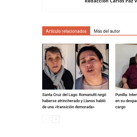
Redacción Carlos Paz 
Artículo relacionados
Más del autor
Santa Cruz del Lago: Romanutti negó
Punilla: Int
haberse atrincherado y Llanos habló
en su despac
de una «transición demorada»
cargo