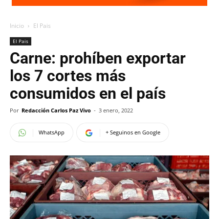
Inicio
El Pais
El Pais
Carne: prohíben exportar
los 7 cortes más
consumidos en el país
Por
Redacción Carlos Paz Vivo
-
3 enero, 2022
WhatsApp
+ Seguinos en Google