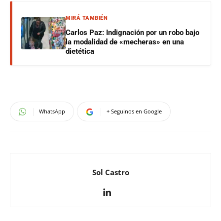
MIRÁ TAMBIÉN
Carlos Paz: Indignación por un robo bajo
la modalidad de «mecheras» en una
dietética
WhatsApp
+ Seguinos en Google
Sol Castro