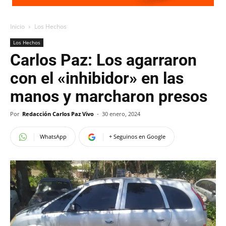
Inicio
Los Hechos
Los Hechos
Carlos Paz: Los agarraron
con el «inhibidor» en las
manos y marcharon presos
Por
Redacción Carlos Paz Vivo
-
30 enero, 2024
WhatsApp
+ Seguinos en Google