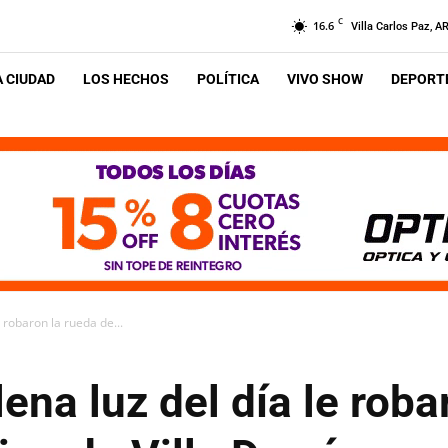
C
16.6
Villa Carlos Paz, A
A CIUDAD
LOS HECHOS
POLÍTICA
VIVO SHOW
DEPORTE
e robaron la rueda de...
ena luz del día le roba