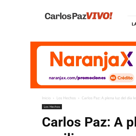
Carlos
Paz
Vivo
L
Inicio
Los Hechos
Carlos Paz: A plena luz del día l
Los Hechos
Carlos Paz: A pl