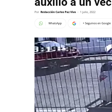
auxilio a un ve
Por
Redacción Carlos Paz Vivo
-
1 julio, 2022
WhatsApp
+ Seguinos en Google