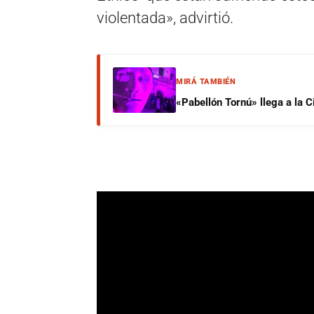
violentada», advirtió.
MIRÁ TAMBIÉN
«Pabellón Tornú» llega a la 