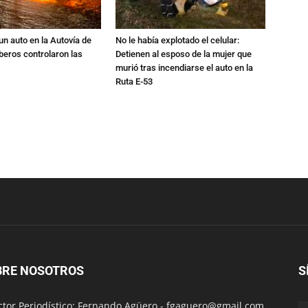
un auto en la Autovía de
No le había explotado el celular:
beros controlaron las
Detienen al esposo de la mujer que
murió tras incendiarse el auto en la
Ruta E-53
BRE NOSOTROS
S
ctor Periodístico: Fernando Agüero -
fgaguero@gmail.com