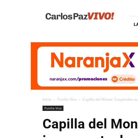
Carlos
Paz
Vivo
L
Inicio
Punilla Vivo
Capilla del Monte: Suspenden ev
Punilla Vivo
Capilla del Mon