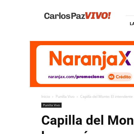
Carlos
Paz
Vivo
L
Inicio
Punilla Vivo
Capilla del Monte: El intendente
Punilla Vivo
Capilla del Mon