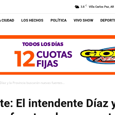
C
3.8
Villa Carlos Paz, AR
A CIUDAD
LOS HECHOS
POLÍTICA
VIVO SHOW
DEPORTE
 Díaz y la Provincia buscarán nuevas fuentes...
te: El intendente Díaz y