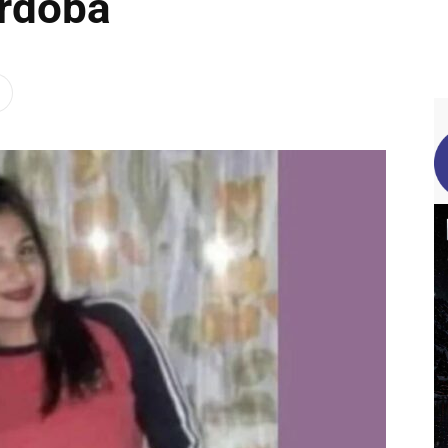
órdoba