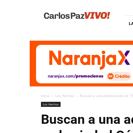
Carlos
Paz
Vivo
L
Inicio
Los Hechos
Buscan a una adolescente de 15
Los Hechos
Buscan a una a