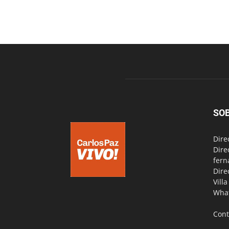
SO
Dire
Dire
fern
Dire
Vill
Wha
Cont