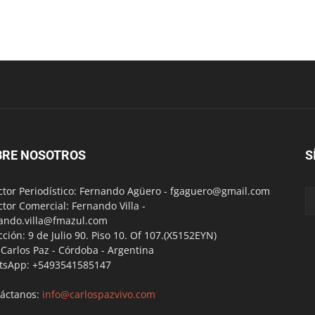
BRE NOSOTROS
S
ctor Periodístico: Fernando Agüero -
fgaguero@gmail.com
ctor Comercial: Fernando Villa -
ando.villa@fmazul.com
cción: 9 de Julio 90. Piso 10. Of 107.(X5152EYN)
a Carlos Paz - Córdoba - Argentina
tsApp: +5493541585147
áctanos:
info@carlospazvivo.com