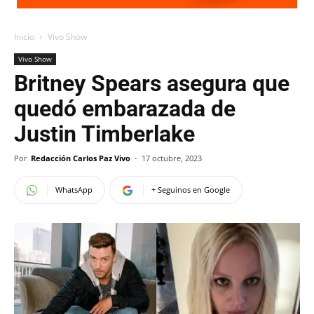
Inicio
Vivo Show
Vivo Show
Britney Spears asegura que
quedó embarazada de
Justin Timberlake
Por
Redacción Carlos Paz Vivo
-
17 octubre, 2023
WhatsApp
+ Seguinos en Google